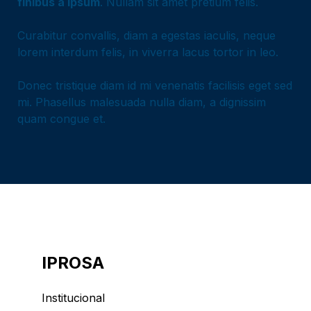
finibus a ipsum
. Nullam sit amet pretium felis.
Curabitur convallis, diam a egestas iaculis, neque
lorem interdum felis, in viverra lacus tortor in leo.
Donec tristique diam id mi venenatis facilisis eget sed
mi. Phasellus malesuada nulla diam, a dignissim
quam congue et.
IPROSA
Institucional