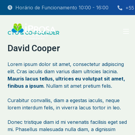
Horário de Funcionamento 10:00 - 16:00
+55
CTO & CO-FOUNDER
David Cooper
Lorem ipsum dolor sit amet, consectetur adipiscing
elit. Cras iaculis diam varius diam ultricies lacinia.
Mauris lacus tellus, ultrices eu volutpat sit amet,
finibus a ipsum
. Nullam sit amet pretium felis.
Curabitur convallis, diam a egestas iaculis, neque
lorem interdum felis, in viverra lacus tortor in leo.
Donec tristique diam id mi venenatis facilisis eget sed
mi. Phasellus malesuada nulla diam, a dignissim