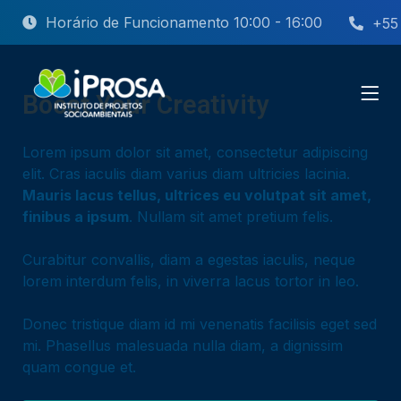
Horário de Funcionamento 10:00 - 16:00
+55
Boost Your Creativity
Lorem ipsum dolor sit amet, consectetur adipiscing
elit. Cras iaculis diam varius diam ultricies lacinia.
Mauris lacus tellus, ultrices eu volutpat sit amet,
finibus a ipsum
. Nullam sit amet pretium felis.
Curabitur convallis, diam a egestas iaculis, neque
lorem interdum felis, in viverra lacus tortor in leo.
Donec tristique diam id mi venenatis facilisis eget sed
mi. Phasellus malesuada nulla diam, a dignissim
quam congue et.